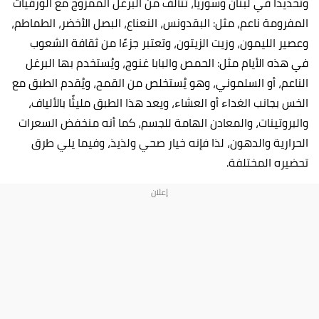
وتحديدًا في لبنان وسوريا، تتألف من البرغل الممزوج مع الورقيات
المفرومة ناعم، مثل: البقدونس، النعناع، البصل الأخضر، الطماطم،
وعصير الليمون، وزيت الزيتون، وتعتبر جزءًا من ثقافة الشعوب
في هذه الأيام مثل: الحمص والبابا غنوج، ويُستخدم بها البرغل
الناعم، أو السلموني، وهو يُستخلص من القمح، ويُقدم الطبق مع
الخس بجانب الغداء أو العشاء، ويعد هذا الطبق مليئًا بالألياف،
والبروتينات، والمعادن الهامة للجسم، كما أنه منخفض السعرات
الحرارية والدهون، لذا فإنه خيار صحي ولذيذ، وفيما يلي طرق
تحضيره المختلفة.